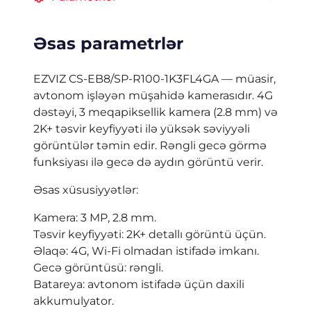
Əsas parametrlər
EZVIZ CS-EB8/SP-R100-1K3FL4GA — müasir,
avtonom işləyən müşahidə kamerasıdır. 4G
dəstəyi, 3 meqapiksellik kamera (2.8 mm) və
2K+ təsvir keyfiyyəti ilə yüksək səviyyəli
görüntülər təmin edir. Rəngli gecə görmə
funksiyası ilə gecə də aydın görüntü verir.
Əsas xüsusiyyətlər:
Kamera: 3 MP, 2.8 mm.
Təsvir keyfiyyəti: 2K+ detallı görüntü üçün.
Əlaqə: 4G, Wi-Fi olmadan istifadə imkanı.
Gecə görüntüsü: rəngli.
Batareya: avtonom istifadə üçün daxili
akkumulyator.