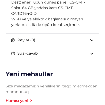
Dəst: enerji üçün günəş paneli CS-CMT-
Solar, 64 GB yaddaş kartı CS-CMT-
CARDT64G-D.
Wi-Fi və ya elektrik bağlantısı olmayan
yerlərdə istifadə üçün ideal seçimdir.
Rəylər (0)
Sual-cavab
Yeni məhsullar
Sizə mağazamızın yeniliklərini təqdim etməkdən
məmnunuq
Hamısı yeni