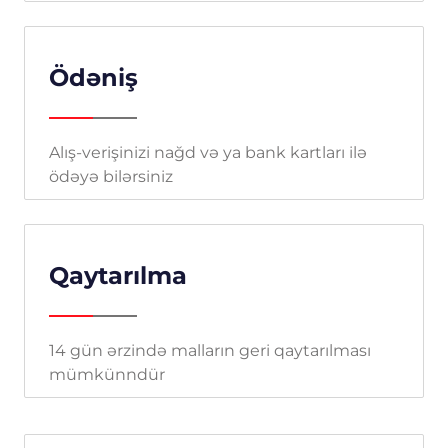
Ödəniş
Alış-verişinizi nağd və ya bank kartları ilə
ödəyə bilərsiniz
Qaytarılma
14 gün ərzində malların geri qaytarılması
mümkünndür