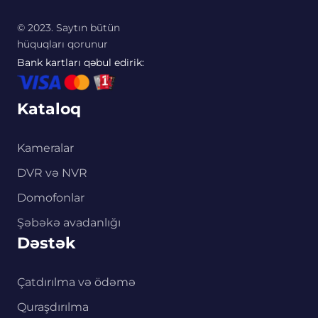
© 2023. Saytın bütün
hüquqları qorunur
Bank kartları qəbul edirik:
Kataloq
Kameralar
DVR və NVR
Domofonlar
Şəbəkə avadanlığı
Dəstək
Çatdırılma və ödəmə
Quraşdırılma