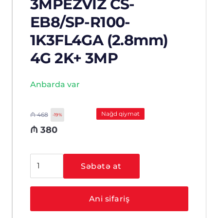
3MPEZVIZ CS-
EB8/SP-R100-
1K3FL4GA (2.8mm)
4G 2K+ 3MP
Anbarda var
Nağd qiymət
₼
468
-19%
₼
380
EZVIZ
Səbətə at
CS-
EB8/SP-
R100-
Ani sifariş
1K3FL4GA
(2.8mm)