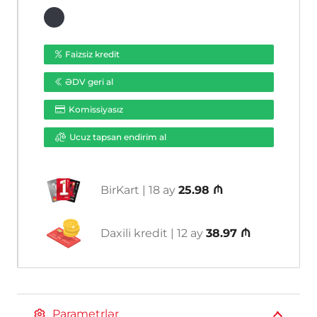
4G
2K+
3MPEZVIZ
Faizsiz kredit
CS-
ƏDV geri al
EB8/SP-
R100-
Komissiyasız
1K3FL4GA
(2.8mm)
Ucuz tapsan endirim al
4G
2K+
3MP
BirKart | 18 ay
25.98 ₼
ədəd
Daxili kredit | 12 ay
38.97 ₼
Parametrlər