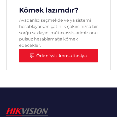
Kömək lazımdır?
Avadanlıq seçməkdə və ya sistemi
hesablayarkən çətinlik çəkirsinizsə bir
sorğu saxlayın, mütəxəssislərimiz onu
pulsuz hesablamağa kömək
edəcəklər.
Ödənişsiz konsultasiya