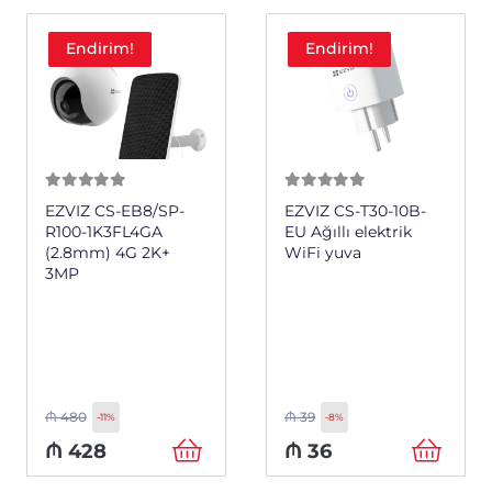
Endirim!
Endirim!
0
из 5
0
из 5
EZVIZ CS-EB8/SP-
EZVIZ CS-T30-10B-
R100-1K3FL4GA
EU Ağıllı elektrik
(2.8mm) 4G 2K+
WiFi yuva
3MP
₼
480
₼
39
-11%
-8%
₼
428
₼
36