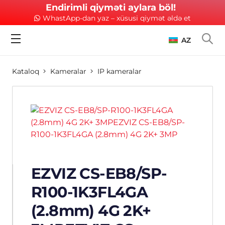
Endirimli qiyməti aylara böl!
WhastApp-dan yaz – xüsusi qiymət əldə et
AZ
Kataloq
Kameralar
IP kameralar
EZVIZ CS-EB8/SP-
R100-1K3FL4GA
(2.8mm) 4G 2K+