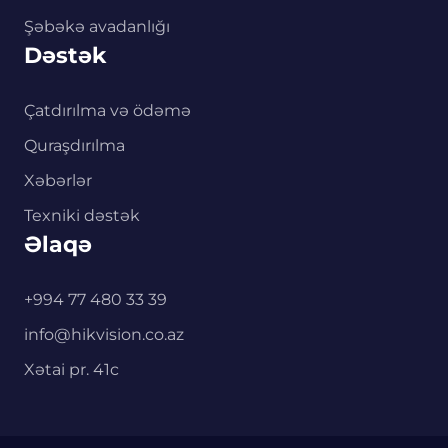
Şəbəkə avadanlığı
Dəstək
Çatdırılma və ödəmə
Quraşdırılma
Xəbərlər
Texniki dəstək
Əlaqə
+994 77 480 33 39
info@hikvision.co.az
Xətai pr. 41c