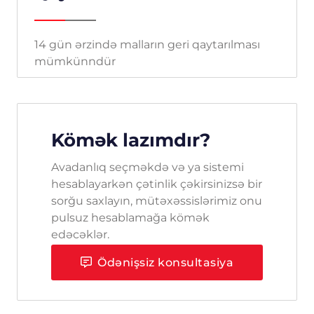
14 gün ərzində malların geri qaytarılması
mümkünndür
Kömək lazımdır?
Avadanlıq seçməkdə və ya sistemi
hesablayarkən çətinlik çəkirsinizsə bir
sorğu saxlayın, mütəxəssislərimiz onu
pulsuz hesablamağa kömək
edəcəklər.
Ödənişsiz konsultasiya