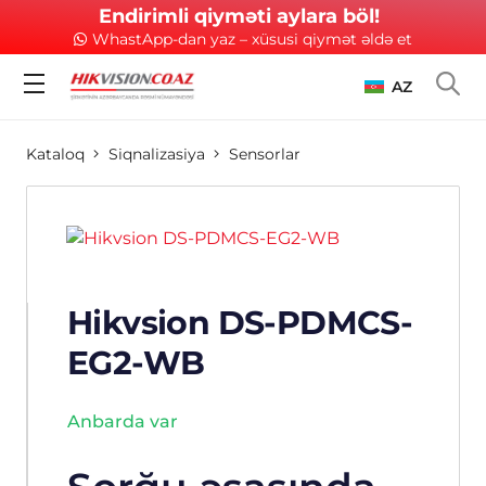
Endirimli qiyməti aylara böl!
WhastApp-dan yaz – xüsusi qiymət əldə et
AZ
Kataloq
Siqnalizasiya
Sensorlar
Hikvsion DS-PDMCS-
EG2-WB
Anbarda var