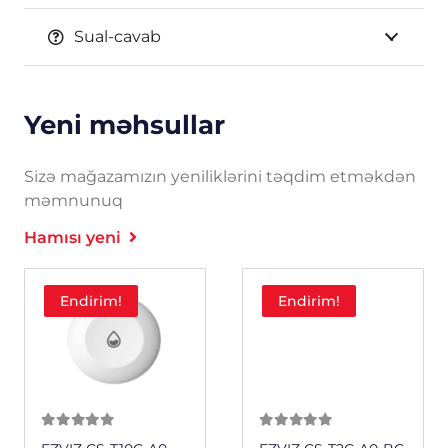
Sual-cavab
Yeni məhsullar
Sizə mağazamızın yeniliklərini təqdim etməkdən
məmnunuq
Hamısı yeni
Endirim!
Endirim!
0
из 5
0
из 5