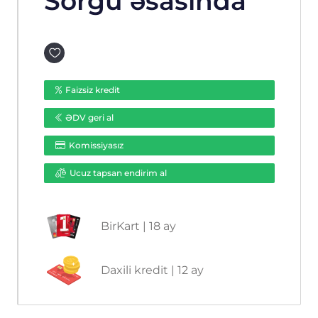
Sorğu əsasında
Faizsiz kredit
ƏDV geri al
Komissiyasız
Ucuz tapsan endirim al
BirKart | 18 ay
Daxili kredit | 12 ay