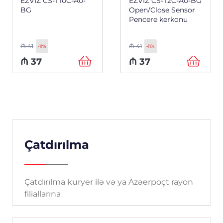
EZVIZ CS-T10C-A0-
EZVIZ CS-T2C-A0-BG
BG
Open/Close Sensor
Pencere kerkonu
₼
41
₼
41
-11%
-11%
₼
37
₼
37
Çatdırılma
Çatdırılma kuryer ilə və ya Azəerpoçt rayon
filiallarına