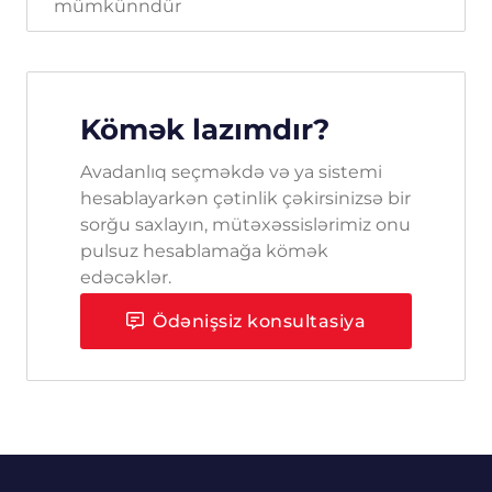
mümkünndür
Kömək lazımdır?
Avadanlıq seçməkdə və ya sistemi
hesablayarkən çətinlik çəkirsinizsə bir
sorğu saxlayın, mütəxəssislərimiz onu
pulsuz hesablamağa kömək
edəcəklər.
Ödənişsiz konsultasiya