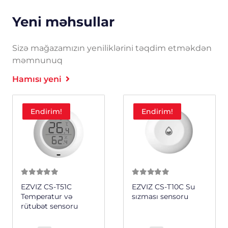
Yeni məhsullar
Sizə mağazamızın yeniliklərini təqdim etməkdən
məmnunuq
Hamısı yeni
Endirim!
Endirim!
0
из 5
0
из 5
EZVIZ CS-T51C
EZVIZ CS-T10C Su
Temperatur və
sızması sensoru
rütubət sensoru