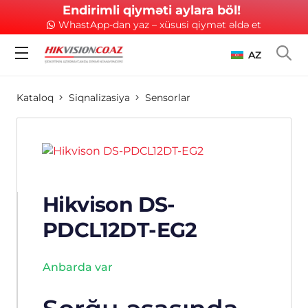
Endirimli qiyməti aylara böl!
WhastApp-dan yaz – xüsusi qiymət əldə et
AZ
Kataloq
Siqnalizasiya
Sensorlar
Hikvison DS-
PDCL12DT-EG2
Anbarda var