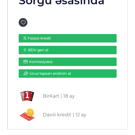
Sorğu əsasında
Faizsiz kredit
ƏDV geri al
Komissiyasız
Ucuz tapsan endirim al
BirKart | 18 ay
Daxili kredit | 12 ay