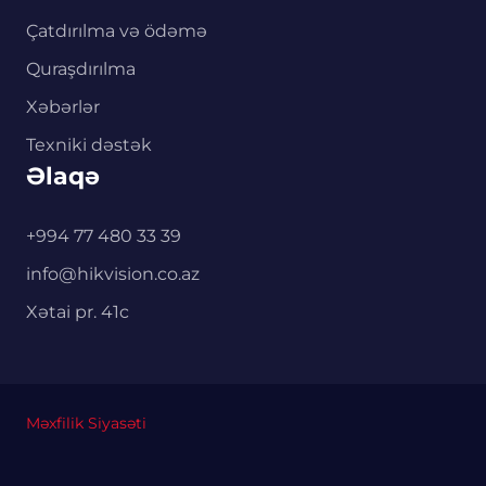
Çatdırılma və ödəmə
Quraşdırılma
Xəbərlər
Texniki dəstək
Əlaqə
+994 77 480 33 39
info@hikvision.co.az
Xətai pr. 41c
Məxfilik Siyasəti
0