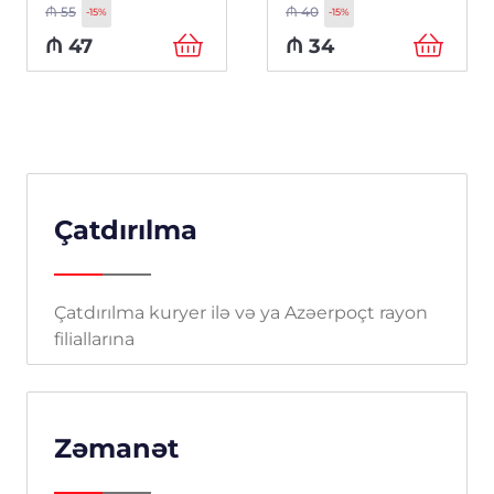
₼
55
₼
40
-15%
-15%
₼
47
₼
34
Çatdırılma
Çatdırılma kuryer ilə və ya Azəerpoçt rayon
filiallarına
Zəmanət