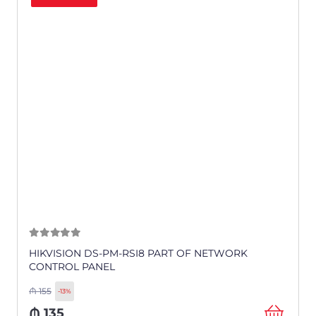
0
из 5
HIKVISION DS-PM-RSI8 PART OF NETWORK
CONTROL PANEL
₼
155
-13%
₼
135