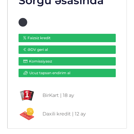
Sorğu əsasında
Faizsiz kredit
ƏDV geri al
Komissiyasız
Ucuz tapsan endirim al
BirKart | 18 ay
Daxili kredit | 12 ay