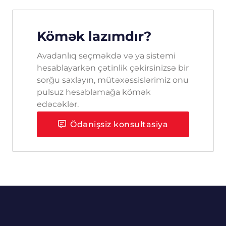
Kömək lazımdır?
Avadanlıq seçməkdə və ya sistemi
hesablayarkən çətinlik çəkirsinizsə bir
sorğu saxlayın, mütəxəssislərimiz onu
pulsuz hesablamağa kömək
edəcəklər.
Ödənişsiz konsultasiya