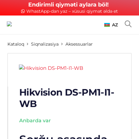
Endirimli qiyməti aylara böl!
WhastApp-dan yaz – xüsusi qiymət əldə et
AZ
Kataloq
Siqnalizasiya
Aksessuarlar
Hikvision DS-PM1-I1-
WB
Anbarda var