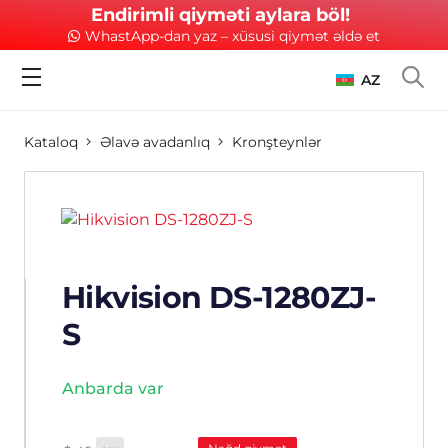
Endirimli qiyməti aylara böl!
WhastApp-dan yaz – xüsusi qiymət əldə et
AZ
Kataloq
Əlavə avadanlıq
Kronşteynlər
Hikvision DS-1280ZJ-
S
Anbarda var