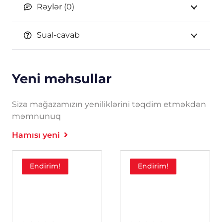
Rəylər (0)
Sual-cavab
Yeni məhsullar
Sizə mağazamızın yeniliklərini təqdim etməkdən
məmnunuq
Hamısı yeni
Endirim!
Endirim!