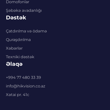
Domofonlar
Şəbəkə avadanlığı
Dəstək
Çatdırılma və ödəmə
Quraşdırılma
Xəbərlər
Texniki dəstək
Əlaqə
+994 77 480 33 39
info@hikvision.co.az
Xətai pr. 41c