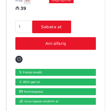
Nağd qiymət
₼
46
-14%
₼
39
Hikvision
Səbətə at
DS-
1280ZJ-
S
Ani sifariş
ədəd
Faizsiz kredit
ƏDV geri al
Komissiyasız
Ucuz tapsan endirim al