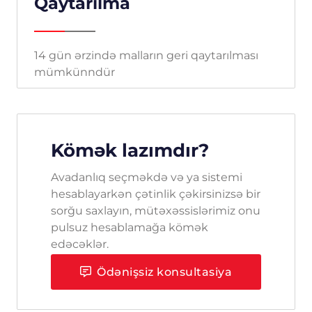
Qaytarılma
14 gün ərzində malların geri qaytarılması
mümkünndür
Kömək lazımdır?
Avadanlıq seçməkdə və ya sistemi
hesablayarkən çətinlik çəkirsinizsə bir
sorğu saxlayın, mütəxəssislərimiz onu
pulsuz hesablamağa kömək
edəcəklər.
Ödənişsiz konsultasiya