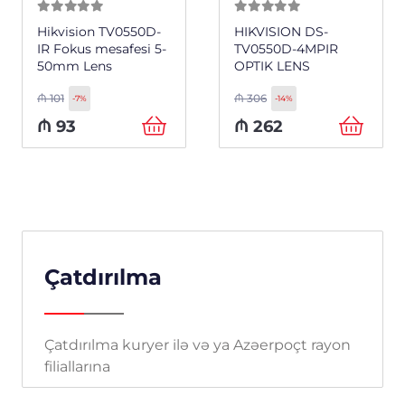
0
из 5
0
из 5
Hikvision TV0550D-
HIKVISION DS-
IR Fokus mesafesi 5-
TV0550D-4MPIR
50mm Lens
OPTIK LENS
₼
101
₼
306
-7%
-14%
₼
93
₼
262
Çatdırılma
Çatdırılma kuryer ilə və ya Azəerpoçt rayon
filiallarına