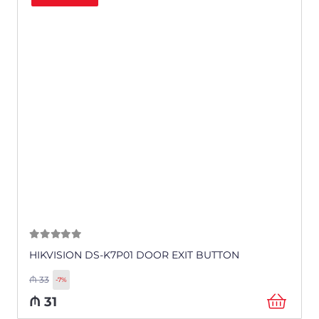
0
из 5
HIKVISION DS-K7P01 DOOR EXIT BUTTON
₼
33
-7%
₼
31