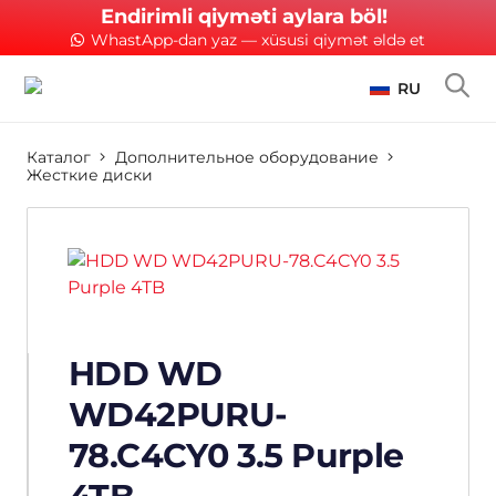
Endirimli qiyməti aylara böl!
WhastApp-dan yaz — xüsusi qiymət əldə et
RU
Каталог
Дополнительное оборудование
Жесткие диски
HDD WD
WD42PURU-
78.C4CY0 3.5 Purple